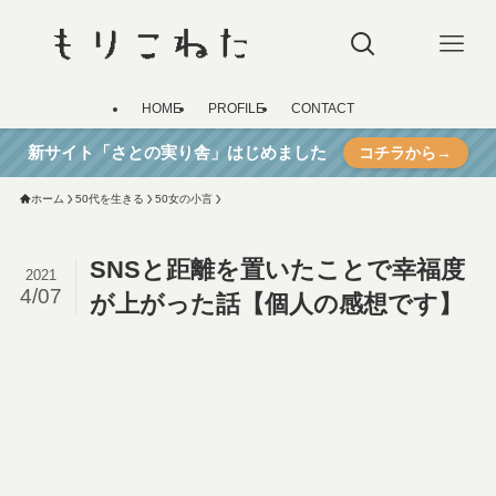
HOME
PROFILE
CONTACT
新サイト「さとの実り舎」はじめました
コチラから→
ホーム
50代を生きる
50女の小言
SNSと距離を置いたことで幸福度
2021
4/07
が上がった話【個人の感想です】