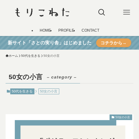
HOME
PROFILE
CONTACT
新サイト「さとの実り舎」はじめました
コチラから→
ホーム
50代を生きる
50女の小言
50女の小言
– category –
50代を生きる
50女の小言
50女の小言